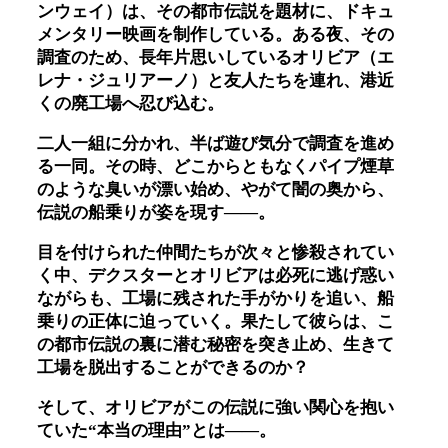
ンウェイ）は、その都市伝説を題材に、ドキュ
メンタリー映画を制作している。ある夜、その
調査のため、長年片思いしているオリビア（エ
レナ・ジュリアーノ）と友人たちを連れ、港近
くの廃工場へ忍び込む。
二人一組に分かれ、半ば遊び気分で調査を進め
る一同。その時、どこからともなくパイプ煙草
のような臭いが漂い始め、やがて闇の奥から、
伝説の船乗りが姿を現す――。
目を付けられた仲間たちが次々と惨殺されてい
く中、デクスターとオリビアは必死に逃げ惑い
ながらも、工場に残された手がかりを追い、船
乗りの正体に迫っていく。果たして彼らは、こ
の都市伝説の裏に潜む秘密を突き止め、生きて
工場を脱出することができるのか？
そして、オリビアがこの伝説に強い関心を抱い
ていた“本当の理由”とは――。