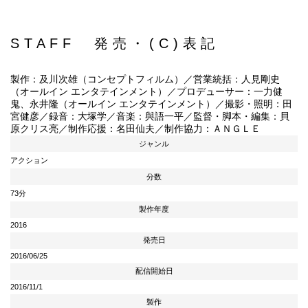
STAFF 発売・(C)表記
製作：及川次雄（コンセプトフィルム）／営業統括：人見剛史
（オールイン エンタテインメント）／プロデューサー：一力健
鬼、永井隆（オールイン エンタテインメント）／撮影・照明：田
宮健彦／録音：大塚学／音楽：與語一平／監督・脚本・編集：貝
原クリス亮／制作応援：名田仙夫／制作協力：ＡＮＧＬＥ
ジャンル
アクション
分数
73分
製作年度
2016
発売日
2016/06/25
配信開始日
2016/11/1
製作