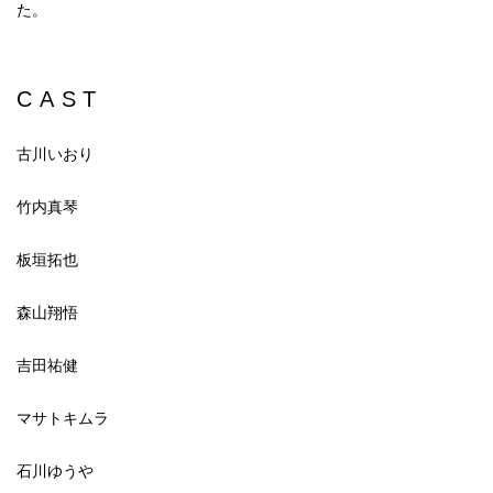
た。
CAST
古川いおり
竹内真琴
板垣拓也
森山翔悟
吉田祐健
マサトキムラ
石川ゆうや