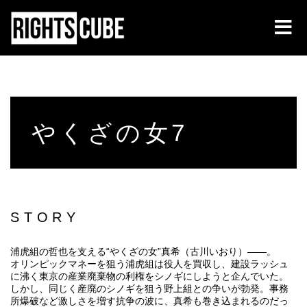
やくざの女7
STORY
浦虎組の哲也を支える“やくざの女”真希（古川いおり）――。
オリンピックマネーを狙う浦虎組は役人を買収し、建設ラッシュ
に沸く東京の産業廃棄物の利権をシノギにしようと企んでいた。
しかし、同じく産廃のシノギを狙う野上組との争いが勃発。事務
所爆破など激しさを増す抗争の波に、真希も巻き込まれるのだっ