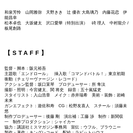
和泉芳怜 山岡雅弥 天野きき 辻󠄀 優衣 大島璃乃 内藤花恋 伊
能昌幸
松本卓也 大坂健太 沢口愛華（特別出演） 碕 理人 中村龍介 /
板尾創路
【STAFF】
監督・脚本：阪元裕吾
主題歌「エンドロール」 挿入歌「コマンドバトル！」東京初期
衝動（チェリーヴァージン・レコード）
アクション監督：坂口茉琴 プロデューサー：所 隼汰
撮影・照明：今宮健太、関 将史 録音：五十嵐猛吏
スタイリスト：入山浩章 メイク：赤井瑞希 美術・装飾：岩崎
未来
ガンエフェクト：遊佐和寿 CG：松野友喜人 スチール：須藤未
悠
制作プロデューサー：後藤 剛 演出補：工藤 渉 制作：新関収
一 制作プロダクション：シャイカー
協力：講談社ミスマガジン事務局 宣伝：ウフル、ブラウニー
製作・著作：キングレコード 配給：ラビットハウス