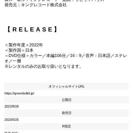
発売元：キングレコード株式会社
【RELEASE】
＜製作年度＞2022年
＜製作国＞日本
＜DVD仕様＞カラー／本編106分／16：9／音声：日本語／ステレ
オ／一層
※レンタルのみのお取り扱いとなります。
オフィシャルサイトURL
https://greenbullet.jp/
公開日
2022/8/26
発売日
2023/5/25
R指定