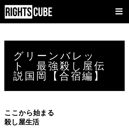
グリーンバレッ
ト 最強殺し屋伝
説国岡【合宿編】
ここから始まる
殺し屋生活