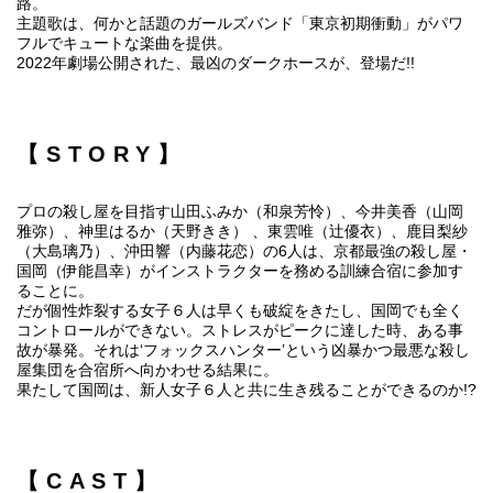
路。
主題歌は、何かと話題のガールズバンド「東京初期衝動」がパワ
フルでキュートな楽曲を提供。
2022年劇場公開された、最凶のダークホースが、登場だ!!
【STORY】
プロの殺し屋を目指す山田ふみか（和泉芳怜）、今井美香（山岡
雅弥）、神里はるか（天野きき） 、東雲唯（辻󠄀優衣）、鹿目梨紗
（大島璃乃）、沖田響（内藤花恋）の6人は、京都最強の殺し屋・
国岡（伊能昌幸）がインストラクターを務める訓練合宿に参加す
ることに。
だが個性炸裂する女子６人は早くも破綻をきたし、国岡でも全く
コントロールができない。ストレスがピークに達した時、ある事
故が暴発。それは‘フォックスハンター’という凶暴かつ最悪な殺し
屋集団を合宿所へ向かわせる結果に。
果たして国岡は、新人女子６人と共に生き残ることができるのか!?
【CAST】