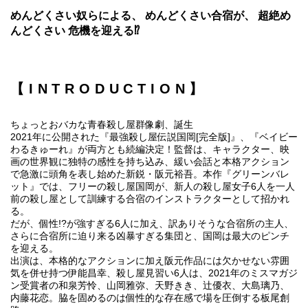
めんどくさい奴らによる、 めんどくさい合宿が、 超絶め
んどくさい 危機を迎える⁉
【INTRODUCTION】
ちょっとおバカな青春殺し屋群像劇、誕生
2021年に公開された『最強殺し屋伝説国岡[完全版]』、『ベイビー
わるきゅーれ』が両方とも続編決定！監督は、キャラクター、映
画の世界観に独特の感性を持ち込み、緩い会話と本格アクション
で急激に頭角を表し始めた新鋭・阪元裕吾。本作『グリーンバレ
ット』では、フリーの殺し屋国岡が、新人の殺し屋女子6人を一人
前の殺し屋として訓練する合宿のインストラクターとして招かれ
る。
だが、個性!?が強すぎる6人に加え、訳ありそうな合宿所の主人、
さらに合宿所に迫り来る凶暴すぎる集団と、国岡は最大のピンチ
を迎える。
出演は、本格的なアクションに加え阪元作品には欠かせない雰囲
気を併せ持つ伊能昌幸、殺し屋見習い6人は、2021年のミスマガジ
ン受賞者の和泉芳怜、山岡雅弥、天野きき、辻󠄀優衣、大島璃乃、
内藤花恋。脇を固めるのは個性的な存在感で場を圧倒する板尾創