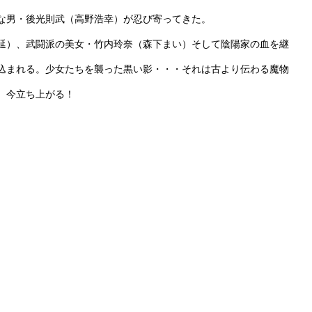
な男・後光則武（高野浩幸）が忍び寄ってきた。
延）、武闘派の美女・竹内玲奈（森下まい）そして陰陽家の血を継
。
込まれる。少女たちを襲った黒い影・・・それは古より伝わる魔物
、今立ち上がる！