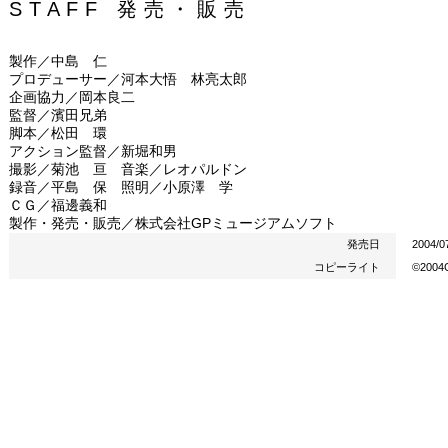
STAFF 発売・販売
製作／中島 仁
プロデューサー／河本大悟 林亮太郎
企画協力／岡本良二
監督／濱田兄弟
脚本／松田 環
アクション監督／新堀和男
撮影／菊池 亘 音楽／レオパルドン
録音／平島 保 照明／小原澤 学
ＣＧ／福邊義和
製作・発売・販売／株式会社GPミュージアムソフト
発売日
2004/0
コピーライト
©20