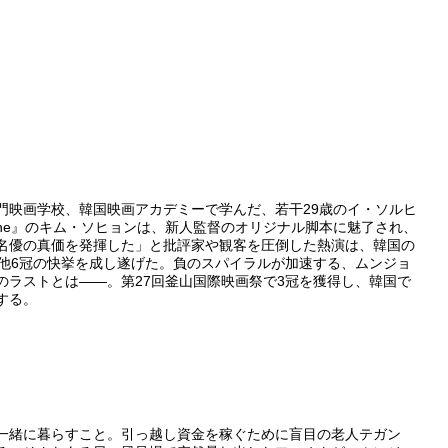
〉
門映画学校、韓国映画アカデミーで学んだ、若干29歳のイ・ソルヒ
ine』のキム・ソヒョンは、新人監督のオリジナル脚本に魅了され、
名優の真価を発揮した」と批評家や観客を圧倒した熱演は、韓国の
他6冠の快挙を成し遂げた。負のスパイラルが加速する、ムンジョ
ラストとは――。第27回釜山国際映画祭で3冠を獲得し、韓国で
する。
一緒に暮らすこと。引っ越し資金を稼ぐために盲目の老人テガン