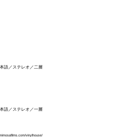
日本語／ステレオ／二層
日本語／ステレオ／一層
/mimosafilms.com/vinylhouse/