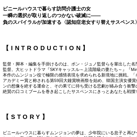
ビニールハウスで暮らす訪問介護士の女
一瞬の選択が取り返しのつかない破滅に――
負のスパイラルが加速する〈認知症老女すり替えサスペンス
【INTRODUCTION】
監督・脚本・編集を手掛けるのは、ポン・ジュノ監督らを輩出した名
監督。大ヒットドラマ『SKYキャッスル～上流階級の妻たち～』『M
本作のムンジョン役で極限の感情表現を求められる新境地に挑戦。「
アカデミー賞と称される第59回大鐘賞映画祭を始め、韓国主演女優賞
ンの想像を絶する運命と、その果てに待ち受ける悲劇が絡み合う衝撃の
絶賛の口コミブームを巻き起こしたサスペンスにきっとあなたも戦慄
【STORY】
ビニールハウスに暮らすムンジョンの夢は、少年院にいる息子と再び