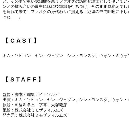
と、その妻で重い認知症を患うファオクの訪問介護士として働いてい
ンとの揉み合いの最中に床に後頭部を打ちつけ、そのまま息絶えてし
を連れて来て、ファオクの身代わりに据える。絶望の中で咄嗟に下し
った――。
【CAST】
キム・ソヒョン、ヤン・ジェソン、シン・ヨンスク、ウォン・ミウォ
【STAFF】
監督・脚本・編集：イ・ソルヒ
出演：キム・ソヒョン、ヤン・ジェソン、シン・ヨンスク、ウォン・
原題：비닐하우스 字幕：大塚毅彦
配給：株式会社ミモザフィルムズ
発売元：株式会社ミモザフィルムズ