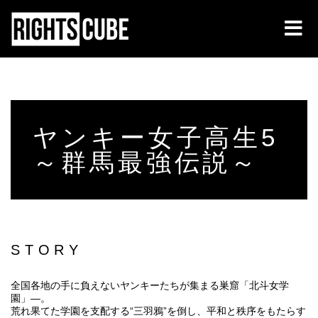
ヤンキー女子高生5
～群馬最強伝説～
STORY
全国各地の手に負えないヤンキーたちが集まる巣窟「北斗女学
園」—。
荒れ果てた学園を支配する“三羽鴉”を倒し、平和と秩序をもたらす