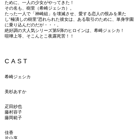
ために、一人の少女がやってきた！
その名も、樹里（希崎ジェシカ）。
たった一人で「神崎組」を壊滅させ、愛する恋人の恨みを果た
し“極潰しの樹里”恐れられた彼女は、ある取引のために、単身学園
に乗り込んだのだが・・・。
絶好調の大人気シリーズ第5弾のヒロインは、希崎ジェシカ！
喧嘩上等、そこんとこ夜露死苦！！
CAST
希崎ジェシカ
美杉あすか
疋田紗也
藤村容子
藤岡範子
佳香
片山享