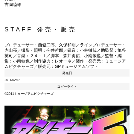
吉岡睦雄
STAFF 発売・販売
プロデューサー：西健二郎、久保和明／ラインプロデューサー：
内山亮／撮影・照明：今井哲郎／録音：小林徹哉／助監督：亀谷
英司／音楽：２４－１／脚本：森井勇佑、小南敏也／監督・編
集：小南敏也／制作協力：レオーネ／製作・発売元：ミュージア
ムピクチャーズ／販売元：GPミュージアムソフト
発売日
2011/02/18
コピーライト
©2011ミュージアムピクチャーズ