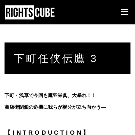
下町任侠伝鷹 3
下町・浅草で今回も鷹羽栄眞、大暴れ！！
商店街閉鎖の危機に我らが親分が立ち向かう―
【INTRODUCTION】