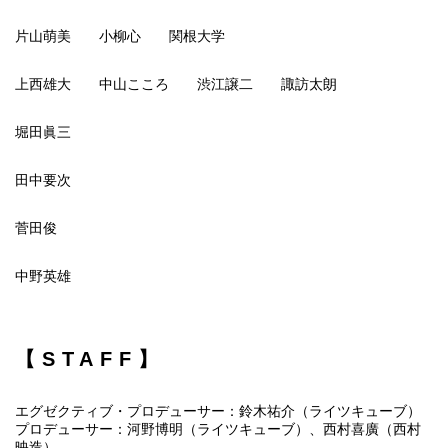
片山萌美 小柳心 関根大学
上西雄大 中山こころ 渋江譲二 諏訪太朗
堀田眞三
田中要次
菅田俊
中野英雄
【STAFF】
エグゼクティブ・プロデューサー：鈴木祐介（ライツキューブ）
プロデューサー：河野博明（ライツキューブ）、西村喜廣（西村
映造）