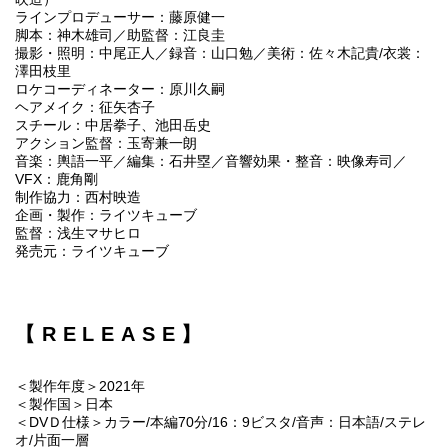
ラインプロデューサー：藤原健一
脚本：神木雄司／助監督：江良圭
撮影・照明：中尾正人／録音：山口勉／美術：佐々木記貴/衣裳：
澤田枝里
ロケコーディネーター：原川久嗣
ヘアメイク：征矢杏子
スチール：中居拳子、池田岳史
アクション監督：玉寄兼一朗
音楽：輿語一平／編集：石井塁／音響効果・整音：映像寿司／
VFX：鹿角剛
制作協力：西村映造
企画・製作：ライツキューブ
監督：浅生マサヒロ
発売元：ライツキューブ
【RELEASE】
＜製作年度＞2021年
＜製作国＞日本
＜DVＤ仕様＞カラー/本編70分/16：9ビスタ/音声：日本語/ステレ
オ/片面一層