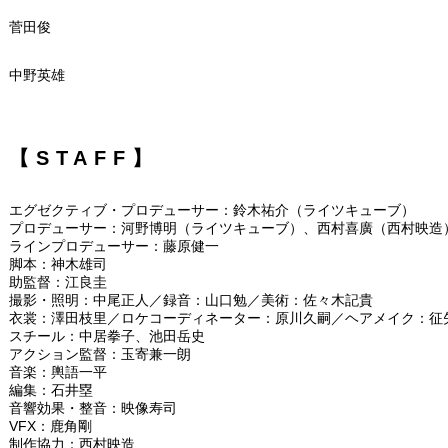
菅田俊
中野英雄
【STAFF】
エグゼクティブ・プロデューサー：鈴木祐介（ライツキューブ）
プロデューサー：河野博明（ライツキューブ）、西村喜廣（西村映造
ラインプロデューサー：藤原健一
脚本：神木雄司
助監督：江良圭
撮影・照明：中尾正人／録音：山口勉／美術：佐々木記貴
衣裳：澤田枝里／ロケコーディネーター：原川久嗣／ヘアメイク：征
スチール：中居拳子、池田岳史
アクション監督：玉寄兼一朗
音楽：輿語一平
編集：石井塁
音響効果・整音：映像寿司
VFX：鹿角剛
制作協力：西村映造