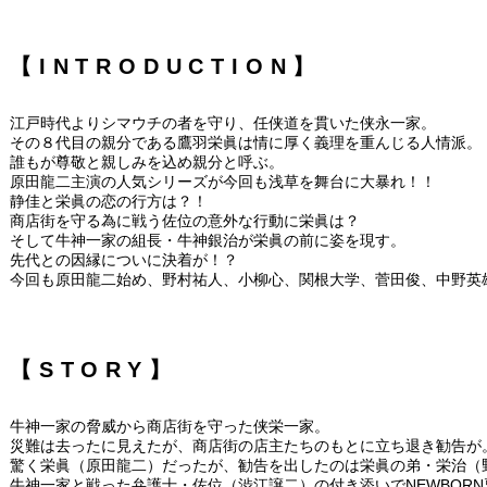
【INTRODUCTION】
江戸時代よりシマウチの者を守り、任侠道を貫いた侠永一家。
その８代目の親分である鷹羽栄眞は情に厚く義理を重んじる人情派。
誰もが尊敬と親しみを込め親分と呼ぶ。
原田龍二主演の人気シリーズが今回も浅草を舞台に大暴れ！！
静佳と栄眞の恋の行方は？！
商店街を守る為に戦う佐位の意外な行動に栄眞は？
そして牛神一家の組長・牛神銀治が栄眞の前に姿を現す。
先代との因縁についに決着が！？
今回も原田龍二始め、野村祐人、小柳心、関根大学、菅田俊、中野英
【STORY】
牛神一家の脅威から商店街を守った侠栄一家。
災難は去ったに見えたが、商店街の店主たちのもとに立ち退き勧告が
驚く栄眞（原田龍二）だったが、勧告を出したのは栄眞の弟・栄治（野
牛神一家と戦った弁護士・佐位（渋江譲二）の付き添いでNEWBOR