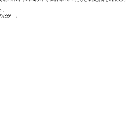
た。
のだが…。