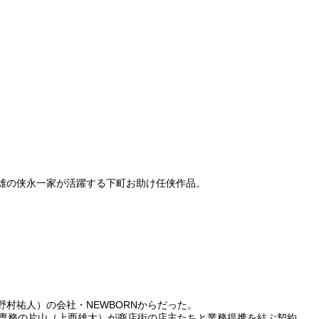
雄の侠永一家が活躍する下町お助け任侠作品。
。
村祐人）の会社・NEWBORNからだった。
N専務の片山（上西雄大）が商店街の店主たちと業務提携を結ぶ契約