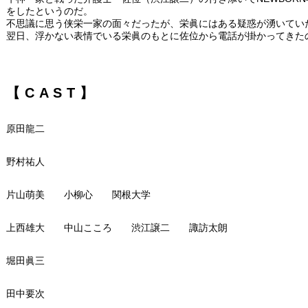
をしたというのだ。
不思議に思う侠栄一家の面々だったが、栄眞にはある疑惑が湧いてい
翌日、浮かない表情でいる栄眞のもとに佐位から電話が掛かってきた
【CAST】
原田龍二
野村祐人
片山萌美 小柳心 関根大学
上西雄大 中山こころ 渋江譲二 諏訪太朗
堀田眞三
田中要次