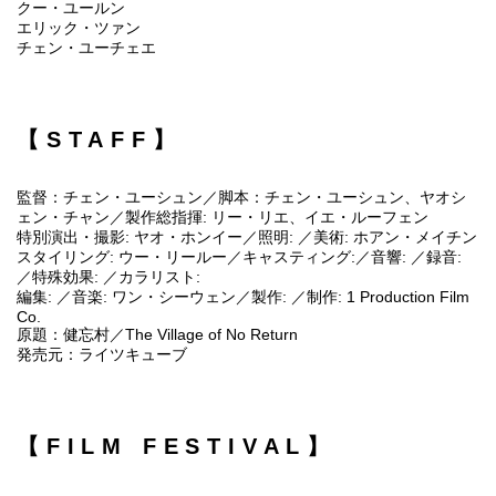
クー・ユールン
エリック・ツァン
チェン・ユーチェエ
【STAFF】
監督：チェン・ユーシュン／脚本：チェン・ユーシュン、ヤオシ
ェン・チャン／製作総指揮: リー・リエ、イエ・ルーフェン
特別演出・撮影: ヤオ・ホンイー／照明: ／美術: ホアン・メイチン
スタイリング: ウー・リールー／キャスティング:／音響: ／録音:
／特殊効果: ／カラリスト:
編集: ／音楽: ワン・シーウェン／製作: ／制作: 1 Production Film
Co.
原題：健忘村／The Village of No Return
発売元：ライツキューブ
【FILM FESTIVAL】