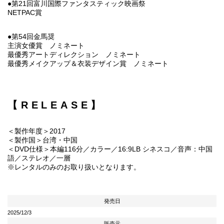
●第21回富川国際ファンタスティック映画祭
NETPAC賞
●第54回金馬奨
主演女優賞 ノミネート
最優秀アートディレクション ノミネート
最優秀メイクアップ＆衣装デザイン賞 ノミネート
【RELEASE】
＜製作年度＞2017
＜製作国＞台湾・中国
＜DVD仕様＞本編116分／カラー／16:9LB シネスコ／音声：中国
語／ステレオ／一層
※レンタルのみのお取り扱いとなります。
発売日
2025/12/3
販売元