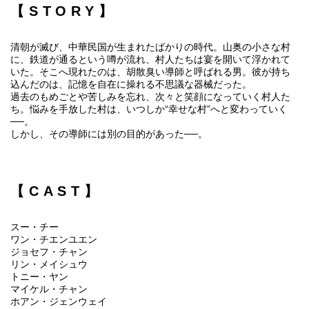
【STORY】
清朝が滅び、中華民国が生まれたばかりの時代。山奥の小さな村
に、鉄道が通るという噂が流れ、村人たちは宴を開いて浮かれて
いた。そこへ現れたのは、胡散臭い導師と呼ばれる男。彼が持ち
込んだのは、記憶を自在に操れる不思議な器械だった。
過去のもめごとや苦しみを忘れ、次々と笑顔になっていく村人た
ち。悩みを手放した村は、いつしか“幸せな村”へと変わっていく
──。
しかし、その導師には別の目的があった──。
【CAST】
スー・チー
ワン・チエンユエン
ジョセフ・チャン
リン・メイシュウ
トニー・ヤン
マイケル・チャン
ホアン・ジェンウェイ