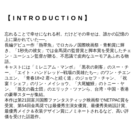
【INTRODUCTION】
忘れることで幸せになれる村。だけどその幸せは、誰かの記憶の
上に築かれていた──。
長編デビュー作「熱帯魚」でロカルノ国際映画祭・青豹賞に輝
き、「1秒先の彼女」では金馬奨の監督賞と脚本賞を受賞したチェ
ン・ユーシュン監督が贈る、不思議で皮肉なユーモアあふれる物
語。
キャストには「ミレニアム・マンボ」「黒衣の刺客」のスー・チ
ー、「エイト・ハンドレッド─戦場の英雄たち─」のワン・チエン
ユエン、「青春18×2 君へと続く道」のジョセフ・チャン、「祝
宴！シェフ」のリン・メイショウ、「大尾鱸鰻」のトニー・ヤ
ン、「孫文の義士団」のエリック・ツァンら、台湾・中国・香港
の豪華スターが集結。
本作は第21回富川国際ファンタスティック映画祭でNETPAC賞を
受賞、第54回金馬奨では最優秀主演女優賞、最優秀美術設計賞、
最優秀メイク＆衣装デザイン賞にノミネートされるなど、高い評
価を受けた話題作。