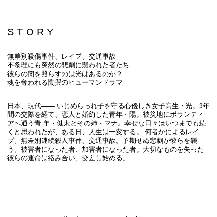
STORY
無差別殺傷事件、レイプ、交通事故
不条理にも突然の悲劇に襲われた者たち−
彼らの闇を照らすのは光はあるのか？
魂を奪われる慟哭のヒューマンドラマ
日本、現代―― いじめらっれ子を守る心優しき女子高生・光。3年
間の交際を経て、恋人と婚約した青年・陽。被災地にボランティ
アへ通う青 年・健太とその姉・マナ。幸せな日々はいつまでも続
くと思われたが、ある日、人生は一変する。 何者かによるレイ
プ、無差別連続殺人事件、交通事故。予期せぬ悲劇が彼らを襲
う。被害者になった者、加害者になった者。大切なものを失った
彼らの運命は絡み合い、交差し始める。