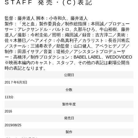
STAFF 発売・(C)表記
監督：藤井道人 脚本：小寺和久、藤井道人
製作：「光と血」製作委員会／制作総指揮：本田誠／プロデュー
サー：アレクサンドル・バルトロ、久那斗ひろ、牛山裕樹、藤井
道人／撮影：今村圭佑／照明：織田誠／録音：吉方淳二／美術：
佐々木勝巳／ヘアメイク：小島真利子／カラリスト：長谷川将広
／スチール：三浦希衣子／助監督：山口健人、アベラヒデノブ／
制作：田原イサヲ／音楽：堤裕介／アシスタントプロデューサ
ー：高橋洋／制作プロダクション：BABEL LABEL、WEDOVIDEO
※映画本編内のキャスト、スタッフ、その他の表記は劇場公開当
時の表記となります。
公開日
201７年6月3日
分数
113分
製作年度
2016
発売日
2019/08/25
製作