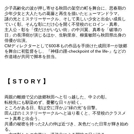
少子高齢化の波が押し寄せる秋田の架空の町を舞台に、思春期の
少年少女と大人たちの葛藤と再生を描いたヒューマンドラマ。
謎の光とミステリーサークル、そして美しい少女と出会い成長し
ていく彰。そんな彰にだけ心を開く不登校のヒロイン・真希。
主人公・彰を「僕だけがいない街」の中川翼、真希を「破壊の
日」の長澤樹が演じるほか、生駒里奈、柳葉敏郎ら秋田県出身の
俳優が出演。
CMディレクターとして600本もの作品を手掛けた成田洋一が故郷
を舞台に初監督をし、『神様の踵-checkpoint of the life-』などの
作道雄が共同で脚本を担当。
【STORY】
両親の離婚で父の故郷秋田へと引っ越した、中２の彰。
転校先にも馴染めず、憂鬱な日々が続く。
ところがある日、彰は空に浮かぶ“緑の光”を目撃。
田んぼのミステリーサークルへと辿り着くと、不登校のクラスメ
ート真希と出会う。
共通の秘密を持った2人の仲は近づき、灰色だった日常が輝き始め
る。