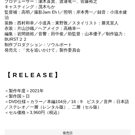
プロデューサー：瀬木直貴、渡邊竜一、佐藤裕之
キャスティング：茂木ちか
監督補：高明／撮影Jam Eh I／照明：岸本秀一／録音：小清水健
治
装飾：西村和幸／小道具：東野敦／スタイリスト：勝見宣人
衣装：片山沙織／ヘアメイク：高橋幸一
編集：岩間徳裕／音響：田中俊／助監督：山本優子／制作協力：
BURST２２
制作プロダクション：ソウルボート
発売元：「光を追いかけて」製作委員会
【RELEASE】
＜製作年度＞2021年
＜製作国＞日
＜DVD仕様＞カラー／本編104分／16：9 ビスタ／音声：日本語
／ステレオ／一層（レンタル版）、二層（セル版）
＜セル価格＞3,960円（税込）
発売日