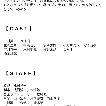
一方で彰たちの中学は、過疎化による閉校の日が迫る。
おとなたちも揺れ動く中、謎の“緑の光”は、彰たちに何を伝えよう
としているのか？
【CAST】
中川翼 長澤樹
生駒里奈 中島セナ 駿河太郎 小野塚勇人（友情出演）
下川恭平 木村聖哉 丹野未結 日向丈
柳葉敏郎
【STAFF】
監督：成田洋一
脚本：成田洋一、作道雄
音楽プロデューサー：鮫島充
音楽：山下宏明、河内結衣、内山孝洋
主題歌：「心解く」湯木慧