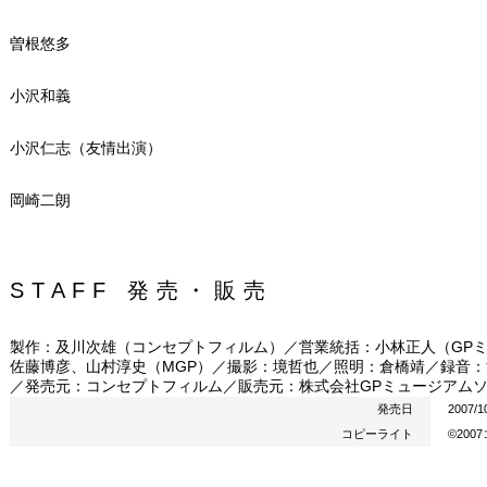
曽根悠多
小沢和義
小沢仁志（友情出演）
岡崎二朗
STAFF 発売・販売
製作：及川次雄（コンセプトフィルム）／営業統括：小林正人（GPミ
佐藤博彦、山村淳史（MGP）／撮影：境哲也／照明：倉橋靖／録音：
／発売元：コンセプトフィルム／販売元：株式会社GPミュージアム
発売日
2007/1
コピーライト
©20