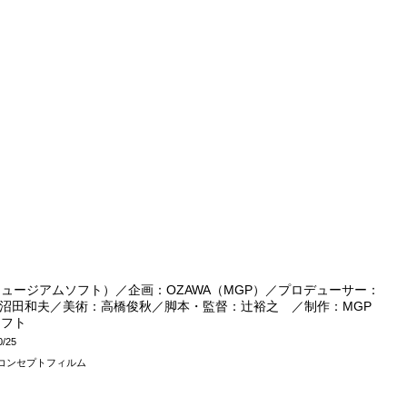
ュージアムソフト）／企画：OZAWA（MGP）／プロデューサー：
沼田和夫／美術：高橋俊秋／脚本・監督：辻裕之 ／制作：MGP
ソフト
0/25
07コンセプトフィルム