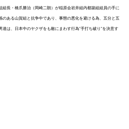
組組長・橋爪勝治（岡崎二朗）が稲原会岩井組内都築組組員の手に
係のある山賀組と抗争中であり、事態の悪化を避ける為、五分と五
達は、日本中のヤクザをも敵にまわす行為”手打ち破り”を決意す