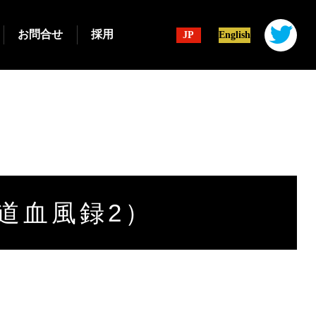
お問合せ
採用
JP
English
道血風録2）