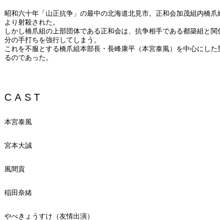
昭和六十年「山正抗争」の最中の北海道北見市。正和会加茂組内橋爪
より射殺された。
しかし橋爪組の上部団体である正和会は、抗争相手である都築組と関
分の手打ちを強行してしまう。
これを不服とする橋爪組本部長・長峰康平（本宮泰風）を中心にした男
るのであった。
CAST
本宮泰風
宮本大誠
風間貢
稲田奈緒
やべきょうすけ（友情出演）