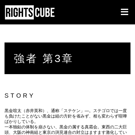
強者 第3章
STORY
黒金喧太（赤井英和）、通称「ステケン」―。ステゴロでは一度
も負けたことがない黒金は組の方針を省みず、相も変わらず喧嘩
ばかりしている。
一本独鈷の体制を崩さない、黒金の属する真霜会。東西の二大巨
頭、大阪の神南組と東京の渕見連合の対立はますます激化してい