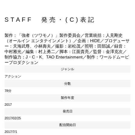
STAFF 発売・(C)表記
製作：「強者（ツワモノ）」製作委員会／営業統括：人見剛史
（オールイン エンタテインメント）／企画：HIDE／プロデューサ
ー：天海武尊、小林壽夫／撮影：岩松茂／照明：田部誠／録音：
中村雅光／編集：村上勇二／脚本：江面貴亮／監督：金澤克次／
制作協力：J・C・K、TAO Entertainment／制作：ワールドムービ
ープロダクション
ジャンル
アクション
分数
78分
製作年度
2017
発売日
2017/02/25
配信開始日
2017/7/1