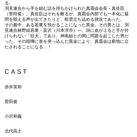
る。
渕見連合から手を組む話を持ちかけられた真霜会会長・真佐臣
（菅田俊）。真佐臣はそれを断るが、真霜会内部でも一本化に疑
問を唱える声が出てきたりと、暗雲立ち込める状況であった。
その最中、ある若衆を預かることになった黒金。その男とは、渕
見連合林野組若衆・富沢（川本淳市）―、頭に血が上ると手が付
けられない「狂犬」であり、神南組との間に問題を起こした男だ
った。その喧嘩に首を突っ込んだ黒金により、真霜会は窮地に立
たされることになる…！
CAST
赤井英和
菅田俊
小沢和義
北代高士