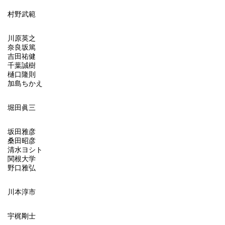
村野武範
川原英之
奈良坂篤
吉田祐健
千葉誠樹
樋口隆則
加島ちかえ
堀田眞三
坂田雅彦
桑田昭彦
清水ヨシト
関根大学
野口雅弘
川本淳市
宇梶剛士