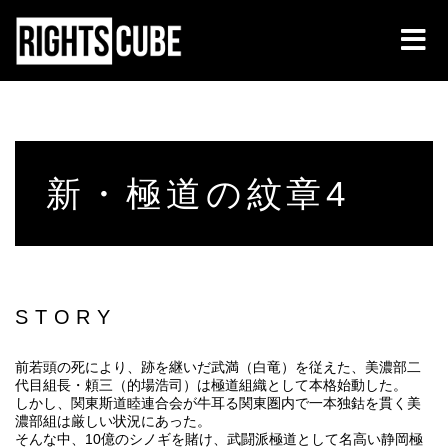
新・極道の紋章4
STORY
前若頭の死により、跡を継いだ武満（白竜）を従えた、美濃部二
代目組長・頼三（的場浩司）は極道組織として本格始動した。
しかし、関東斯道睦連合会が牛耳る関東圏内で一本独鈷を貫く美
濃部組は厳しい状況にあった。
そんな中、10億のシノギを賭け、武闘派極道として名高い静岡極