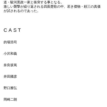
道・駿河黒政一家と衝突する事となる。
激しい襲撃が繰り返される四面楚歌の中、若き傑物・頼三の真価
が試されるのであった。
CAST
的場浩司
小沢和義
奈良坂篤
井田國彦
野口雅弘
岡崎二朗