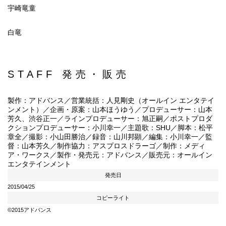
宇崎竜童
白竜
STAFF 発売・販売
製作：アドバンス／営業統括：人見剛史（オールイン エンタテイ
ンメント）／企画・原案：山本ほうゆう／プロデューサー：山本
芳久、渋谷正一／ラインプロデューサー：旭正嗣／ポストプロダ
クションプロデューサー：小川幸一／主題歌：SHU／脚本：松平
章全／撮影：小山田勝治／録音：山川邦顕／編集：小川幸一／監
督：山本芳久／制作協力：アスプロスドラーゴ／制作：メディ
ア・ワークス／製作・発売元：アドバンス／販売元：オールイン
エンタテインメント
発売日
2015/04/25
コピーライト
©2015アドバンス