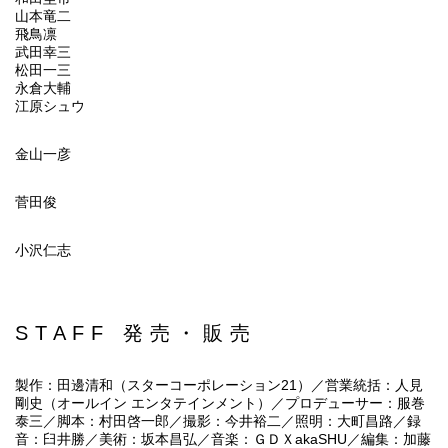
山本竜二
飛鳥凛
武田幸三
松田一三
永倉大輔
江原シュウ
金山一彦
菅田俊
小沢仁志
STAFF 発売・販売
製作：田邊清和（スターコーポレーション21）／営業統括：人見
剛史（オールイン エンタテインメント）／プロデューサー：服巻
泰三／脚本：村田啓一郎／撮影：今井裕二／照明：大町昌路／録
音：臼井勝／美術：坂本昌弘／音楽：ＧＤＸakaSHU／編集：加藤