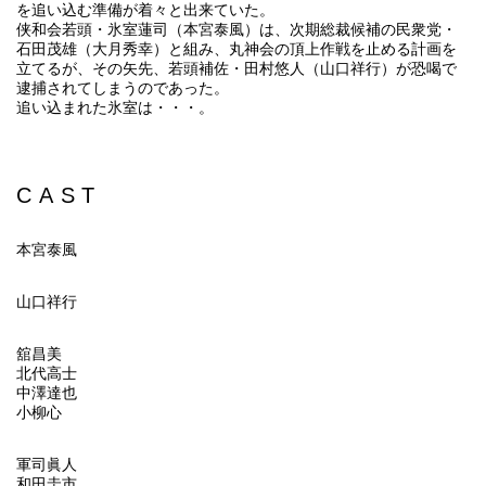
を追い込む準備が着々と出来ていた。
侠和会若頭・氷室蓮司（本宮泰風）は、次期総裁候補の民衆党・
石田茂雄（大月秀幸）と組み、丸神会の頂上作戦を止める計画を
立てるが、その矢先、若頭補佐・田村悠人（山口祥行）が恐喝で
逮捕されてしまうのであった。
追い込まれた氷室は・・・。
CAST
本宮泰風
山口祥行
舘昌美
北代高士
中澤達也
小柳心
軍司眞人
和田圭市