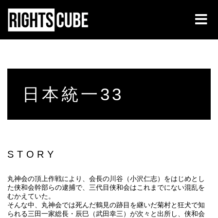
日本統一33
STORY
丸神会の頂上作戦により、会長の川谷（小沢仁志）をはじめとし
た侠和会幹部らの逮捕で、三代目侠和会はこれまでにない混乱を
むかえていた。
そんな中、丸神会では死んだ鶴見の跡目を継いだ菊村と狂犬で知
られる三田一家総長・辰巳（武田幸三）が次々と出所し、侠和会