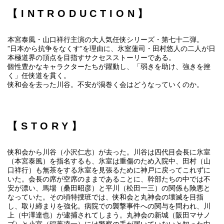
【INTRODUCTION】
本宮泰風・山口祥行主演の大人気任侠シリーズ・第七十二弾。
”日本から抗争をなくす”を理由に、氷室蓮司・田村悠人の二人が日
本極道界の頂点を目指すサクセスストーリーである。
個性豊かなキャラクターたちが躍動し、「弱きを助け、強きを挫
く」任侠道を貫く。
侠和会を去った川谷。不安が渦巻く会はどうなっていくのか。
【STORY】
侠和会から川谷（小沢仁志）が去った。川谷は四代目会長に氷室
（本宮泰風）を指名するも、氷室は重傷のため入院中、田村（山
口祥行）も無茶をする氷室を見張るために神戸に戻ってこれずに
いた。会長の席が空席のままであることに、幹部たちの中では不
安が漂い、馬場（桑田昭彦）と平川（松田一三）の関係も険悪と
なっていた。その頃特捜班では、侠和会と丸神会の壊滅を目指
し、取り締まりを強化。病院での襲撃事件への関与を問われ、川
上（中澤達也）が逮捕されてしまう。丸神会の新城（阪田マサノ