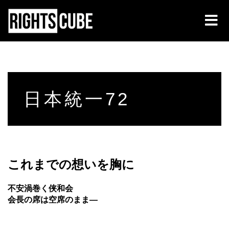
日本統一72
これまでの想いを胸に
不安渦巻く侠和会
会長の席は空席のまま―