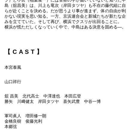
ブ）と小宮（稲葉凌一）には警察の手が届いていないと知った中
島（舘昌美）は、川上も竜次（岸田タツヤ）も不在の藤代組に自
らが赴くことを決める。だが思うより事が進まず、体の自由が利
かない現実を思い知る。一方、京浜連合会と新城たちが新たな企
みを立てていた。そして再び、横浜でクスリが出回ることに。
横浜が慌ただしくなっていく中で、中島はある決意を固める―。
【CAST】
本宮泰風
山口祥行
舘 昌美 北代高士 中澤達也 本田広登
勝矢 川﨑健太 岸田タツヤ 喜矢武豊 中谷一博
軍司眞人 増田修一朗
金橋良樹 俊藤光利
本郷弦