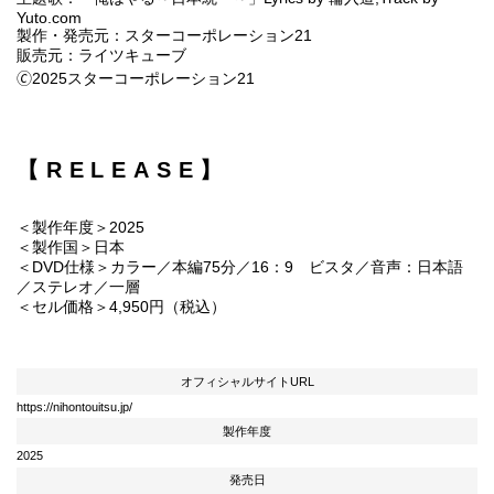
Yuto.com
製作・発売元：スターコーポレーション21
販売元：ライツキューブ
🄫2025スターコーポレーション21
【RELEASE】
＜製作年度＞2025
＜製作国＞日本
＜DVD仕様＞カラー／本編75分／16：9 ビスタ／音声：日本語
／ステレオ／一層
＜セル価格＞4,950円（税込）
オフィシャルサイトURL
https://nihontouitsu.jp/
製作年度
2025
発売日