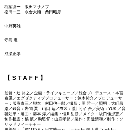
稲葉凌一 阪田マサノブ
松田一三 永倉大輔 桑田昭彦
中野英雄
寺島 進
成瀬正孝
【STAFF】
監督：辻 裕之／企画：ライツキューブ／総合プロデュース：本宮
泰風／エグゼクティブプロデューサー：鈴木祐介／プロデューサ
ー：服巻泰三／脚本：村田啓一郎／撮影：岡 雅一／照明：大町昌
路／録音：岩間 翼 山口 勉／衣装：荒川小百合／美術：YUKI／音
響効果・選曲：藤本 淳／編集：恒川岳彦／メイク：坂口佳那恵／
制作担当：橘 慎／助監督：山鹿孝起／製作：田邊清和／制作：ソ
リッドフィーチャー
主題歌：「俺はやる～日本統一～」Lyrics by 輪入道,Track by