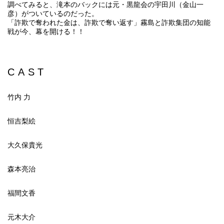
調べてみると、滝本のバックには元・黒龍会の宇田川（金山一
彦）がついているのだった。
「詐欺で奪われた金は、詐欺で奪い返す」霧島と詐欺集団の知能
戦が今、幕を開ける！！
CAST
竹内 力
恒吉梨絵
大久保貴光
森本亮治
福間文香
元木大介