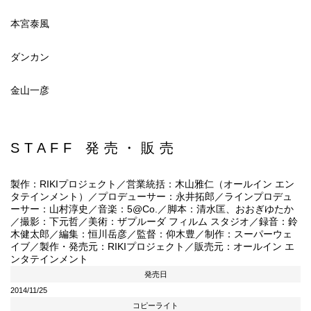
本宮泰風
ダンカン
金山一彦
STAFF 発売・販売
製作：RIKIプロジェクト／営業統括：木山雅仁（オールイン エン
タテインメント）／プロデューサー：永井拓郎／ラインプロデュ
ーサー：山村淳史／音楽：5@Co.／脚本：清水匡、おおぎゆたか
／撮影：下元哲／美術：ザプルーダ フィルム スタジオ／録音：鈴
木健太郎／編集：恒川岳彦／監督：仰木豊／制作：スーパーウェ
イブ／製作・発売元：RIKIプロジェクト／販売元：オールイン エ
ンタテインメント
発売日
2014/11/25
コピーライト