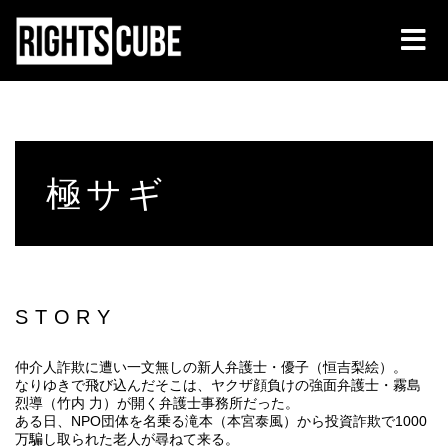
極サギ
STORY
仲介人詐欺に遭い一文無しの新人弁護士・優子（恒吉梨絵）。
なりゆきで飛び込んだそこは、ヤクザ顔負けの強面弁護士・霧島
烈導（竹内 力）が開く弁護士事務所だった。
ある日、NPO団体を名乗る滝本（本宮泰風）から投資詐欺で1000
万騙し取られた老人が尋ねて来る。