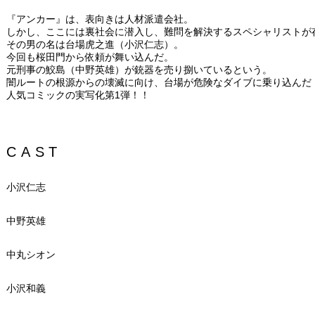
『アンカー』は、表向きは人材派遣会社。
しかし、ここには裏社会に潜入し、難問を解決するスペシャリストが
その男の名は台場虎之進（小沢仁志）。
今回も桜田門から依頼が舞い込んだ。
元刑事の鮫島（中野英雄）が銃器を売り捌いているという。
闇ルートの根源からの壊滅に向け、台場が危険なダイブに乗り込んだ
人気コミックの実写化第1弾！！
CAST
小沢仁志
中野英雄
中丸シオン
小沢和義