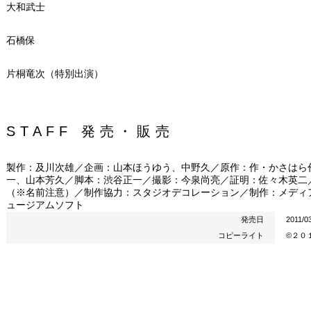
大和武士
石橋保
片桐竜次（特別出演）
STAFF 発売・販売
製作：及川次雄／企画：山本ほうゆう、中野久／原作：作・かさはら
一、山本芳久／脚本：渋谷正一／撮影：今泉尚亮／証明：佐々木英二
（※名前注意）／制作協力：スタジオデコレーション／制作：メディ
ュージアムソフト
発売日
2011/0
コピーライト
©２０