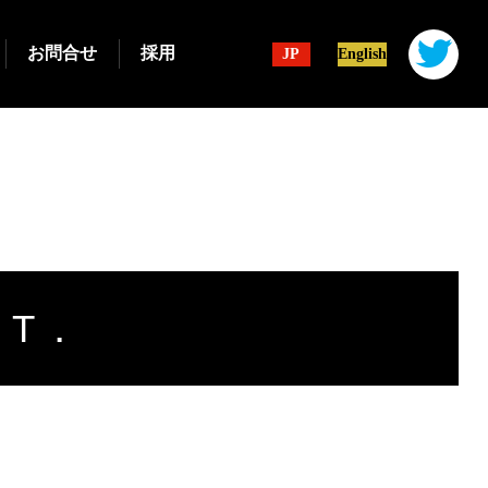
お問合せ
採用
JP
English
．T．