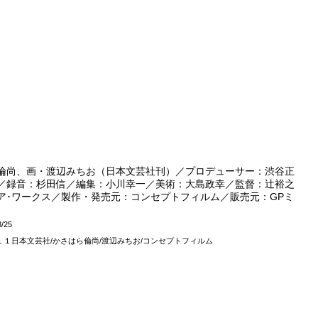
倫尚、画・渡辺みちお（日本文芸社刊）／プロデューサー：渋谷正
／録音：杉田信／編集：小川幸一／美術：大島政幸／監督：辻裕之
ア･ワークス／製作・発売元：コンセプトフィルム／販売元：GPミ
3/25
１１日本文芸社/かさはら倫尚/渡辺みちお/コンセプトフィルム