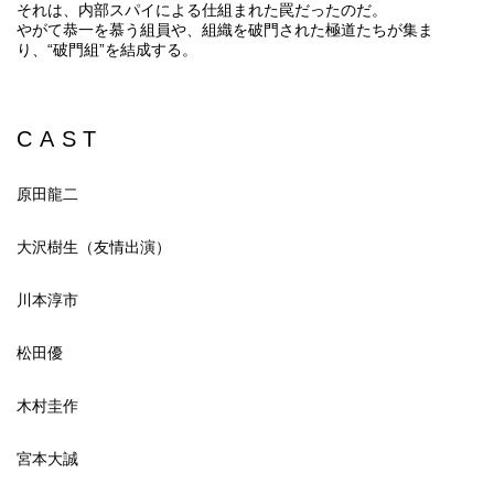
それは、内部スパイによる仕組まれた罠だったのだ。
やがて恭一を慕う組員や、組織を破門された極道たちが集ま
り、“破門組”を結成する。
CAST
原田龍二
大沢樹生（友情出演）
川本淳市
松田優
木村圭作
宮本大誠