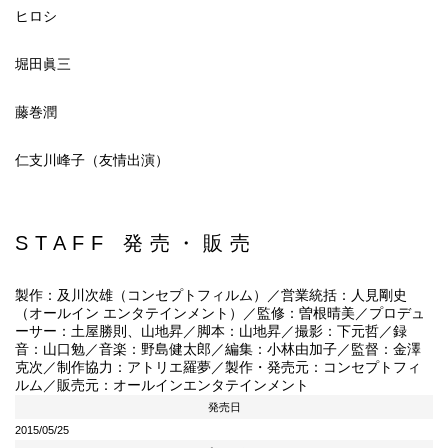
ヒロシ
堀田眞三
藤巻潤
仁支川峰子（友情出演）
STAFF 発売・販売
製作：及川次雄（コンセプトフィルム）／営業統括：人見剛史
（オールイン エンタテインメント）／監修：曽根晴美／プロデュ
ーサー：土屋勝則、山地昇／脚本：山地昇／撮影：下元哲／録
音：山口勉／音楽：野島健太郎／編集：小林由加子／監督：金澤
克次／制作協力：アトリエ羅夢／製作・発売元：コンセプトフィ
ルム／販売元：オールインエンタテインメント
発売日
2015/05/25