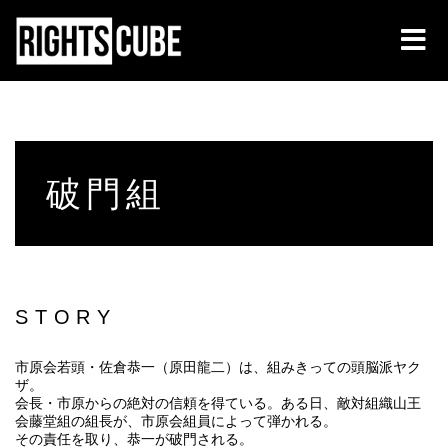
破門組
STORY
市原会若頭・佐倉恭一（原田龍二）は、組みきっての頭脳派ヤク
ザ。
会長・市原からの絶対の信頼を得ている。ある日、敵対組織山王
会藤堂組の組長が、市原会組員によって弾かれる。
その責任を取り、恭一が破門される。