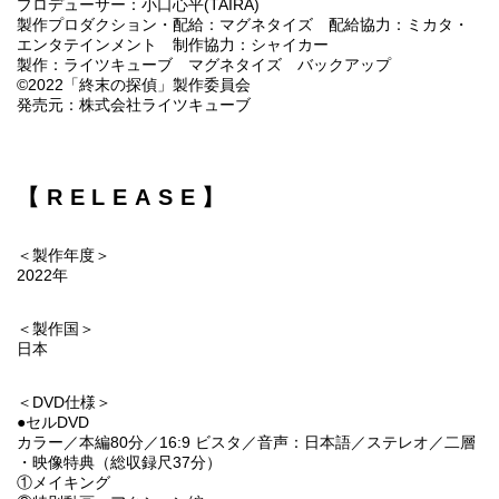
プロデューサー：小口心平(TAIRA)
製作プロダクション・配給：マグネタイズ 配給協力：ミカタ・
エンタテインメント 制作協力：シャイカー
製作：ライツキューブ マグネタイズ バックアップ
©2022「終末の探偵」製作委員会
発売元：株式会社ライツキューブ
【RELEASE】
＜製作年度＞
2022年
＜製作国＞
日本
＜DVD仕様＞
●セルDVD
カラー／本編80分／16:9 ビスタ／音声：日本語／ステレオ／二層
・映像特典（総収録尺37分）
①メイキング