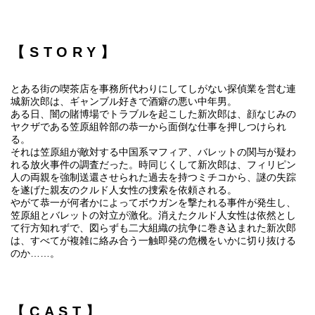
【STORY】
とある街の喫茶店を事務所代わりにしてしがない探偵業を営む連
城新次郎は、ギャンブル好きで酒癖の悪い中年男。
ある日、闇の賭博場でトラブルを起こした新次郎は、顔なじみの
ヤクザである笠原組幹部の恭一から面倒な仕事を押しつけられ
る。
それは笠原組が敵対する中国系マフィア、バレットの関与が疑わ
れる放火事件の調査だった。時同じくして新次郎は、フィリピン
人の両親を強制送還させられた過去を持つミチコから、謎の失踪
を遂げた親友のクルド人女性の捜索を依頼される。
やがて恭一が何者かによってボウガンを撃たれる事件が発生し、
笠原組とバレットの対立が激化。消えたクルド人女性は依然とし
て行方知れずで、図らずも二大組織の抗争に巻き込まれた新次郎
は、すべてが複雑に絡み合う一触即発の危機をいかに切り抜ける
のか……。
【CAST】