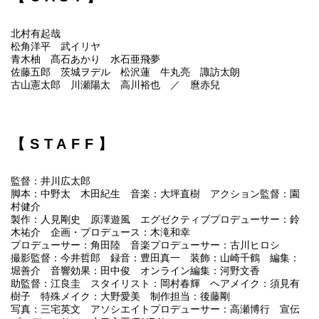
北村有起哉
松角洋平 武イリヤ
青木柚 髙石あかり 水石亜飛夢
佐藤五郎 茨城ヲデル 松沢蓮 牛丸亮 諏訪太朗
古山憲太郎 川瀬陽太 高川裕也 ／ 麿赤兒
【STAFF】
監督：井川広太郎
脚本：中野太 木田紀生 音楽：大坪直樹 アクション監督：園
村健介
製作：人見剛史 原澤遊風 エグゼクティブプロデューサー：鈴
木祐介 企画・プロデュース：木滝和幸
プロデューサー：角田陸 音楽プロデューサー：古川ヒロシ
撮影監督：今井哲郎 録音：豊田真一 装飾：山崎千鶴 編集：
堀善介 音響効果：田中俊 オンライン編集：河野文香
助監督：江良圭 スタイリスト：岡村春輝 ヘアメイク：須見有
樹子 特殊メイク：大野愛美 制作担当：後藤剛
写真：三宅英文 アソシエイトプロデューサー：高瀬博行 宣伝