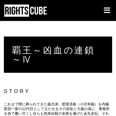
覇王～凶血の連鎖
～Ⅳ
STORY
これまで闇に葬られてきた義兄弟、鷲尾清春（小沢和義）を内藤
新宿一家の12代目として立たせるその宿命と大義の為に、事務所
を炎で覆い尽くし自らも焼身自殺の末路を遂げた金丸友紀。それ