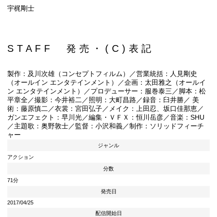
宇梶剛士
STAFF 発売・(C)表記
製作：及川次雄（コンセプトフィルム）／営業統括：人見剛史
（オールイン エンタテインメント）／企画：太田雅之（オールイ
ン エンタテインメント）／プロデューサー：服巻泰三／脚本：松
平章全／撮影：今井裕二／照明：大町昌路／録音：臼井勝／ 美
術：藤原慎二／衣裳：宮田弘子／メイク：上田忍、坂口佳那恵／
ガンエフェクト：早川光／編集・ＶＦＸ：恒川岳彦／音楽：SHU
／主題歌：奥野敦士／監督：小沢和義／制作：ソリッドフィーチ
ャー
ジャンル
アクション
分数
71分
発売日
2017/04/25
配信開始日