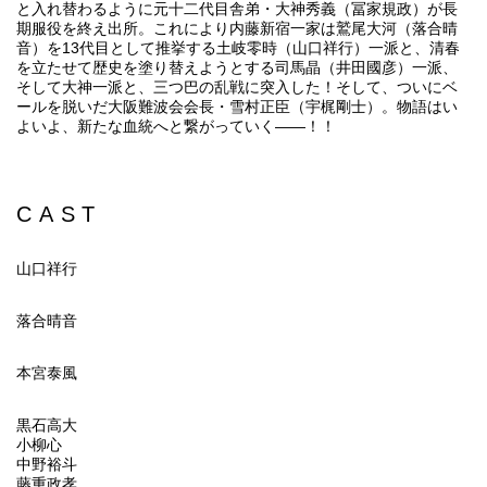
と入れ替わるように元十二代目舎弟・大神秀義（冨家規政）が長
期服役を終え出所。これにより内藤新宿一家は鷲尾大河（落合晴
音）を13代目として推挙する土岐零時（山口祥行）一派と、清春
を立たせて歴史を塗り替えようとする司馬晶（井田國彦）一派、
そして大神一派と、三つ巴の乱戦に突入した！そして、ついにベ
ールを脱いだ大阪難波会会長・雪村正臣（宇梶剛士）。物語はい
よいよ、新たな血統へと繋がっていく――！！
CAST
山口祥行
落合晴音
本宮泰風
黒石高大
小柳心
中野裕斗
藤重政孝