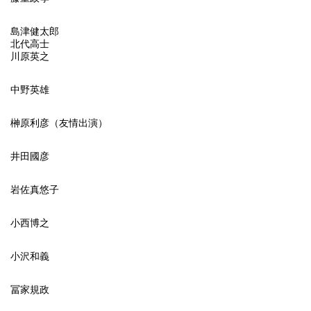
島津健太郎
北代高士
川原英之
中野英雄
榊原利彦（友情出演）
井田國彦
岩佐真悠子
小西博之
小沢和義
冨家規政