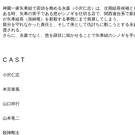
神園一家矢車組で若頭を務める永森（小沢仁志）は、次期組長候補と
ある時、矢車の実子である悠がシノギを仕切る店で、関西連合系で新
が矢車組長（加納竜）を射殺する事態にまで発展してしまう。
親分を守れなかった責任と、そして侠として仇討ちに動こうとする永
渡される。
さらに、永森でなく、悠を跡目に就かせることで矢車組のシノギを手
CAST
小沢仁志
本宮泰風
山口祥行
山本竜二
殺陣剛太