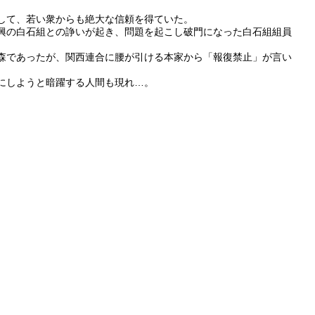
して、若い衆からも絶大な信頼を得ていた。
興の白石組との諍いが起き、問題を起こし破門になった白石組組員
森であったが、関西連合に腰が引ける本家から「報復禁止」が言い
にしようと暗躍する人間も現れ…。