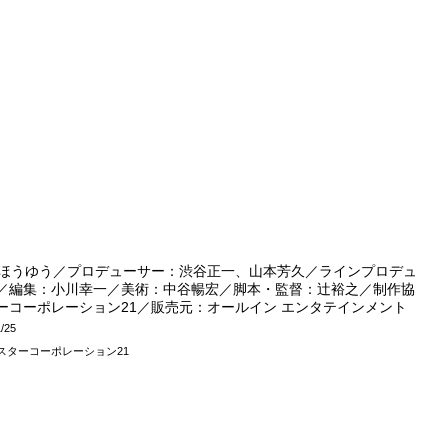
本ほうゆう／プロデューサー：渋谷正一、山本芳久／ラインプロデュ
／編集：小川幸一／美術：中谷暢宏／脚本・監督：辻裕之／制作協
コーポレーション21／販売元：オールイン エンタテインメント
1/25
11スターコーポレーション21