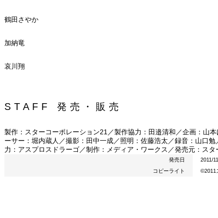
鶴田さやか
加納竜
哀川翔
STAFF 発売・販売
製作：スターコーポレーション21／製作協力：田邉清和／企画：山
ーサー：堀内蔵人／撮影：田中一成／照明：佐藤浩太／録音：山口勉
力：アスプロスドラーゴ／制作：メディア・ワークス／発売元：スター
発売日
2011/1
コピーライト
©20