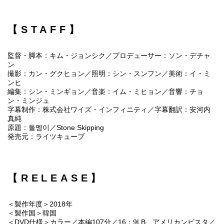
【STAFF】
監督・脚本：キム・ジョンシク／プロデューサー：ソン・デチャ
ン
撮影：カン・グクヒョン／照明：シン・スンフン／美術：イ・ミ
ンヒ
編集：シン・ミンギョン／音楽：イム・ミヒョン／音響：チョ
ン・ミンジュ
字幕制作：株式会社ワイズ・インフィニティ／字幕翻訳：安河内
真純
原題：돌멩이／Stone Skipping
発売元：ライツキューブ
【RELEASE】
＜製作年度＞2018年
＜製作国＞韓国
＜DVD仕様＞カラー／本編107分／16：9LB アメリカンビスタ／