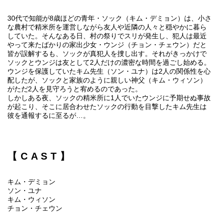
30代で知能が8歳ほどの青年・ソック（キム・デミョン）は、小さ
な農村で精米所を運営しながら友人や近隣の人々と穏やかに暮ら
していた。そんなある日、村の祭りでスリが発生し、犯人は最近
やって来たばかりの家出少女・ウンジ（チョン・チェウン）だと
皆が誤解するも、ソックが真犯人を捜し出す。それがきっかけで
ソックとウンジは友として2人だけの濃密な時間を過ごし始める。
ウンジを保護していたキム先生（ソン・ユナ）は2人の関係性を心
配したが、ソックと家族のように親しい神父（キム・ウィソン）
がただ2人を見守ろうと宥めるのであった。
しかしある夜、ソックの精米所に1人でいたウンジに予期せぬ事故
が起こり、そこに居合わせたソックの行動を目撃したキム先生は
彼を通報するに至るが…。
【CAST】
キム・デミョン
ソン・ユナ
キム・ウィソン
チョン・チェウン