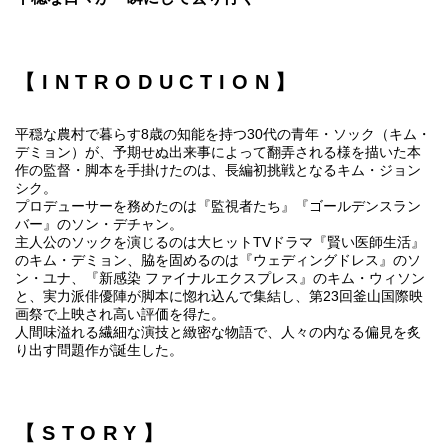
【INTRODUCTION】
平穏な農村で暮らす8歳の知能を持つ30代の青年・ソック（キム・
デミョン）が、予期せぬ出来事によって翻弄される様を描いた本
作の監督・脚本を手掛けたのは、長編初挑戦となるキム・ジョン
シク。
プロデューサーを務めたのは『監視者たち』『ゴールデンスラン
バー』のソン・デチャン。
主人公のソックを演じるのは大ヒットTVドラマ『賢い医師生活』
のキム・デミョン、脇を固めるのは『ウェディングドレス』のソ
ン・ユナ、『新感染 ファイナルエクスプレス』のキム・ウィソン
と、実力派俳優陣が脚本に惚れ込んで集結し、第23回釜山国際映
画祭で上映され高い評価を得た。
人間味溢れる繊細な演技と緻密な物語で、人々の内なる偏見を炙
り出す問題作が誕生した。
【STORY】